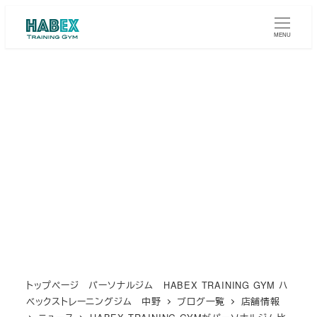
メ
イ
MENU
ン
コ
ン
テ
ン
ツ
へ
移
動
トップページ パーソナルジム HABEX TRAINING GYM ハ
ベックストレーニングジム 中野
ブログ一覧
店舗情報