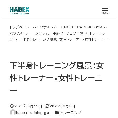
メ
イ
MENU
ン
トップページ パーソナルジム HABEX TRAINING GYM ハ
コ
ベックストレーニングジム 中野
ブログ一覧
トレーニン
ン
グ
下半身トレーニング風景：女性トレーナー×女性トレーニー
テ
ン
ツ
下半身トレーニング風景：女
へ
移
性トレーナー×女性トレーニ
動
ー
2025年5月15日
2025年6月3日
投稿日
更新日
カテゴリー
habex training gym
トレーニング
著